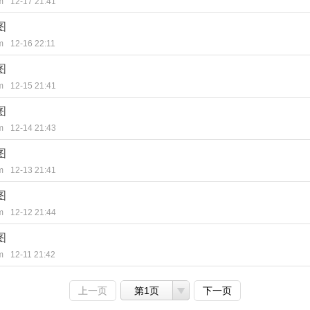
m
12-17 21:41
图
m
12-16 22:11
图
m
12-15 21:41
图
m
12-14 21:43
图
m
12-13 21:41
图
m
12-12 21:44
图
m
12-11 21:42
上一页
第1页
下一页