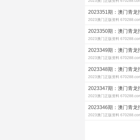
2023澳门正版资料 670288.co
2023351期：澳门青龙
2023澳门正版资料 670288.co
2023350期：澳门青龙
2023澳门正版资料 670288.co
2023349期：澳门青龙
2023澳门正版资料 670288.co
2023348期：澳门青龙
2023澳门正版资料 670288.co
2023347期：澳门青龙
2023澳门正版资料 670288.co
2023346期：澳门青龙
2023澳门正版资料 670288.co