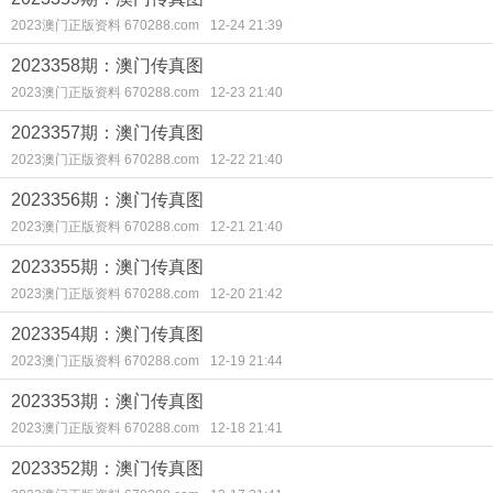
2023澳门正版资料 670288.com
12-24 21:39
2023358期：澳门传真图
2023澳门正版资料 670288.com
12-23 21:40
2023357期：澳门传真图
2023澳门正版资料 670288.com
12-22 21:40
2023356期：澳门传真图
2023澳门正版资料 670288.com
12-21 21:40
2023355期：澳门传真图
2023澳门正版资料 670288.com
12-20 21:42
2023354期：澳门传真图
2023澳门正版资料 670288.com
12-19 21:44
2023353期：澳门传真图
2023澳门正版资料 670288.com
12-18 21:41
2023352期：澳门传真图