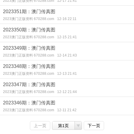
2023澳门正版资料 670288.com
12-17 21:41
2023351期：澳门传真图
2023澳门正版资料 670288.com
12-16 22:11
2023350期：澳门传真图
2023澳门正版资料 670288.com
12-15 21:41
2023349期：澳门传真图
2023澳门正版资料 670288.com
12-14 21:43
2023348期：澳门传真图
2023澳门正版资料 670288.com
12-13 21:41
2023347期：澳门传真图
2023澳门正版资料 670288.com
12-12 21:44
2023346期：澳门传真图
2023澳门正版资料 670288.com
12-11 21:42
上一页
第1页
下一页