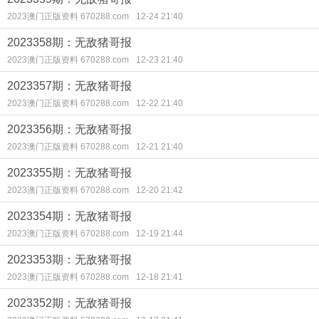
2023澳门正版资料 670288.com
12-24 21:40
2023358期：无敌猪哥报
2023澳门正版资料 670288.com
12-23 21:40
2023357期：无敌猪哥报
2023澳门正版资料 670288.com
12-22 21:40
2023356期：无敌猪哥报
2023澳门正版资料 670288.com
12-21 21:40
2023355期：无敌猪哥报
2023澳门正版资料 670288.com
12-20 21:42
2023354期：无敌猪哥报
2023澳门正版资料 670288.com
12-19 21:44
2023353期：无敌猪哥报
2023澳门正版资料 670288.com
12-18 21:41
2023352期：无敌猪哥报