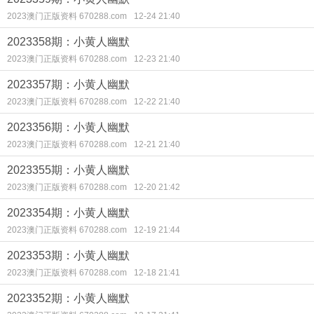
2023澳门正版资料 670288.com
12-24 21:40
2023358期：小黄人幽默
2023澳门正版资料 670288.com
12-23 21:40
2023357期：小黄人幽默
2023澳门正版资料 670288.com
12-22 21:40
2023356期：小黄人幽默
2023澳门正版资料 670288.com
12-21 21:40
2023355期：小黄人幽默
2023澳门正版资料 670288.com
12-20 21:42
2023354期：小黄人幽默
2023澳门正版资料 670288.com
12-19 21:44
2023353期：小黄人幽默
2023澳门正版资料 670288.com
12-18 21:41
2023352期：小黄人幽默