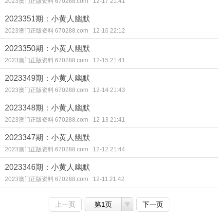
2023澳门正版资料 670288.com
12-17 21:41
2023351期：小黄人幽默
2023澳门正版资料 670288.com
12-16 22:12
2023350期：小黄人幽默
2023澳门正版资料 670288.com
12-15 21:41
2023349期：小黄人幽默
2023澳门正版资料 670288.com
12-14 21:43
2023348期：小黄人幽默
2023澳门正版资料 670288.com
12-13 21:41
2023347期：小黄人幽默
2023澳门正版资料 670288.com
12-12 21:44
2023346期：小黄人幽默
2023澳门正版资料 670288.com
12-11 21:42
上一页
第1页
下一页