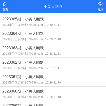
小黄人幽默
首页
返回
2023365期：小黄人幽默
2023澳门正版资料 670288.com
12-30 21:41
2023364期：小黄人幽默
2023澳门正版资料 670288.com
12-29 21:40
2023363期：小黄人幽默
2023澳门正版资料 670288.com
12-28 21:43
2023362期：小黄人幽默
2023澳门正版资料 670288.com
12-27 21:41
2023361期：小黄人幽默
2023澳门正版资料 670288.com
12-26 21:40
2023360期：小黄人幽默
2023澳门正版资料 670288.com
12-25 21:40
2023359期：小黄人幽默