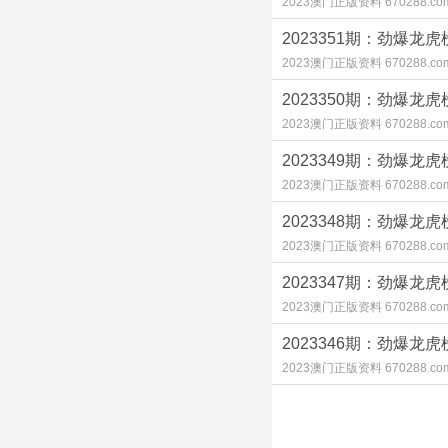
2023澳门正版资料 670288.co
2023351期：劲爆龙虎
2023澳门正版资料 670288.co
2023350期：劲爆龙虎
2023澳门正版资料 670288.co
2023349期：劲爆龙虎
2023澳门正版资料 670288.co
2023348期：劲爆龙虎
2023澳门正版资料 670288.co
2023347期：劲爆龙虎
2023澳门正版资料 670288.co
2023346期：劲爆龙虎
2023澳门正版资料 670288.co