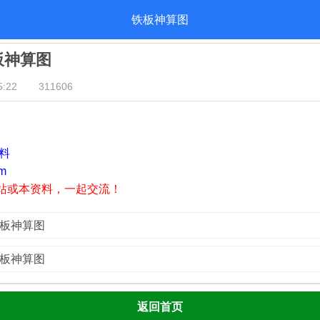
铁板神算图
铁板神算图
:22
311606
资料
m
站或本资料，一起交流！
铁板神算图
铁板神算图
返回首页