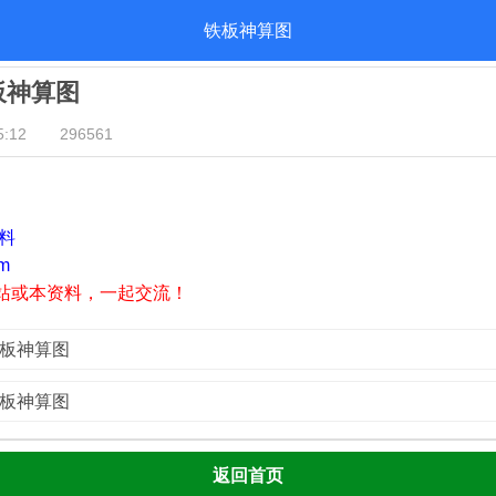
铁板神算图
铁板神算图
:12
296561
资料
m
站或本资料，一起交流！
铁板神算图
铁板神算图
返回首页