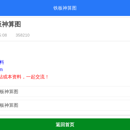
铁板神算图
铁板神算图
:08
358210
资料
m
站或本资料，一起交流！
铁板神算图
铁板神算图
返回首页