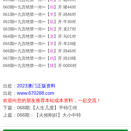
060期✄九宫绝禁一肖✄【
鸡
】开:猪44对
061期✄九宫绝禁一肖✄【
羊
】开:鸡46对
062期✄九宫绝禁一肖✄【
鼠
】开:牛30对
063期✄九宫绝禁一肖✄【
蛇
】开:龙27对
064期✄九宫绝禁一肖✄【
龙
】开:马01对
065期✄九宫绝禁一肖✄【
羊
】开:羊24错
066期✄九宫绝禁一肖✄【
鼠
】开:鸡46对
067期✄九宫绝禁一肖✄【
鸡
】开:鸡10错
068期✄九宫绝禁一肖✄【
猪
】开:0000对
出处：
2023澳门正版资料
出处：
www.670288.com
欢迎向您的朋友推荐本站或本资料，一起交流！
下篇：068期:【人生几度】平特①肖
上篇：068期：【火候刚好】大小中特