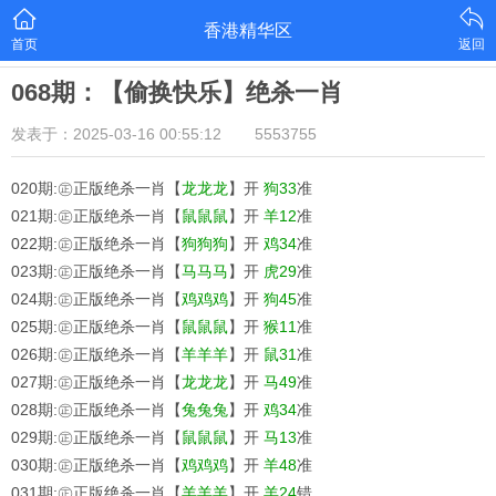
香港精华区
首页
返回
068期：【偷换快乐】绝杀一肖
发表于：2025-03-16 00:55:12
5553755
020期:㊣正版绝杀一肖【
龙龙龙
】开
狗33
准
021期:㊣正版绝杀一肖【
鼠鼠鼠
】开
羊12
准
022期:㊣正版绝杀一肖【
狗狗狗
】开
鸡34
准
023期:㊣正版绝杀一肖【
马马马
】开
虎29
准
024期:㊣正版绝杀一肖【
鸡鸡鸡
】开
狗45
准
025期:㊣正版绝杀一肖【
鼠鼠鼠
】开
猴11
准
026期:㊣正版绝杀一肖【
羊羊羊
】开
鼠31
准
027期:㊣正版绝杀一肖【
龙龙龙
】开
马49
准
028期:㊣正版绝杀一肖【
兔兔兔
】开
鸡34
准
029期:㊣正版绝杀一肖【
鼠鼠鼠
】开
马13
准
030期:㊣正版绝杀一肖
【
鸡鸡鸡
】开
羊48
准
031期:㊣正版绝杀一肖【
羊羊羊
】开
羊24
错