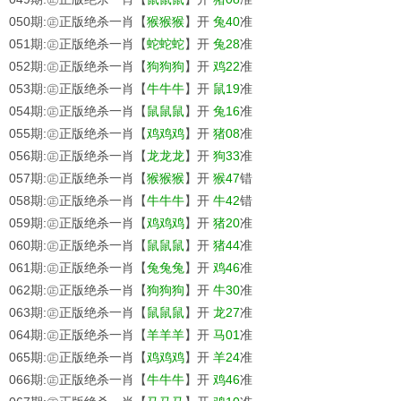
050期:㊣正版绝杀一肖【
猴猴猴
】开
兔40
准
051期:㊣正版绝杀一肖【
蛇蛇蛇
】开
兔28
准
052期:㊣正版绝杀一肖【
狗狗狗
】开
鸡22
准
053期:㊣正版绝杀一肖【
牛牛牛
】开
鼠19
准
054期:㊣正版绝杀一肖【
鼠鼠鼠
】开
兔16
准
055期:㊣正版绝杀一肖【
鸡鸡鸡
】开
猪08
准
056期:㊣正版绝杀一肖【
龙龙龙
】开
狗33
准
057期:㊣正版绝杀一肖【
猴猴猴
】开
猴47
错
058期:㊣正版绝杀一肖【
牛牛牛
】开
牛42
错
059期:㊣正版绝杀一肖【
鸡鸡鸡
】开
猪20
准
060期:㊣正版绝杀一肖【
鼠鼠鼠
】开
猪44
准
061期:㊣正版绝杀一肖【
兔兔兔
】开
鸡46
准
062期:㊣正版绝杀一肖【
狗狗狗
】开
牛30
准
063期:㊣正版绝杀一肖【
鼠鼠鼠
】开
龙27
准
064期:㊣正版绝杀一肖【
羊羊羊
】开
马01
准
065期:㊣正版绝杀一肖【
鸡鸡鸡
】开
羊24
准
066期:㊣正版绝杀一肖【
牛牛牛
】开
鸡46
准