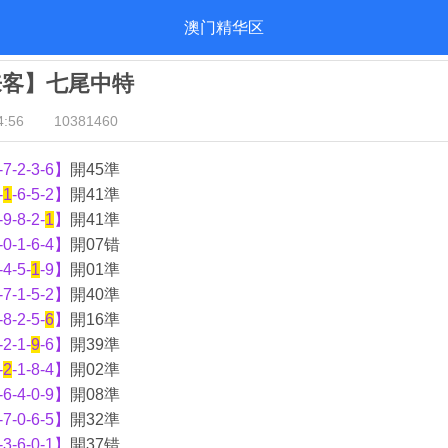
澳门精华区
来客】七尾中特
:56
10381460
-7-2-3-6】
開45準
-
1
-6-5-2】
開41準
9-8-2-
1
】
開41準
-0-1-6-4】
開07错
-
4
-5-
1
-9】
開01準
-7-1-5-2】
開40準
8-2-5-
6
】
開16準
2-1-
9
-6】
開39準
-
2
-1-8-4】
開02準
-6-4-0-9】
開08準
-7-0-6-5】
開32準
-3-6-0-1】
開37错