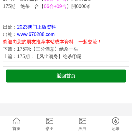
175期：绝杀二合【
06合+09合
】開0000准
出处：
2023澳门正版资料
出处：
www.670288.com
欢迎向您的朋友推荐本站或本资料，一起交流！
下篇：175期:【三分酒意】绝杀一头
上篇：175期：【风尘满身】绝杀①尾
返回首页
首页
彩图
黑白
记录